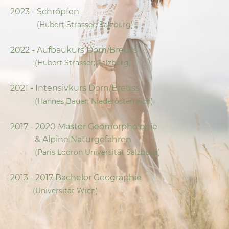
2023 - Schröpfen
(Hubert Strasser; Salzburg)
2022 - Aufbaukurs Dorn/Breuss
(Hubert Strasser; Salzburg)
2021 - Intensivkurs Dorn/Breuss
(Hannes Bauer; Niederösterreich)
2017 - 2020 Master Geomorphologie
& Alpine Naturgefahren
(Paris Lodron Universität Salzburg)
2013 - 2017 Bachelor Geographie
(Universität Wien)